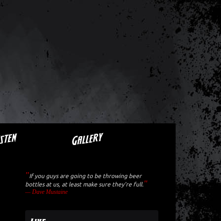
Gallery
isten
If you guys are going to be throwing beer
bottles at us, at least make sure they’re full.
—
Dave Mustaine